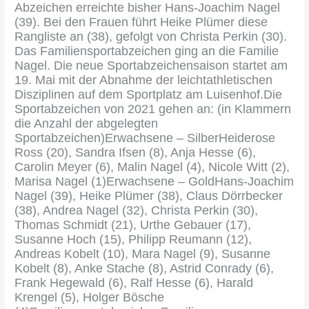
Abzeichen erreichte bisher Hans-Joachim Nagel
(39). Bei den Frauen führt Heike Plümer diese
Rangliste an (38), gefolgt von Christa Perkin (30).
Das Familiensportabzeichen ging an die Familie
Nagel. Die neue Sportabzeichensaison startet am
19. Mai mit der Abnahme der leichtathletischen
Disziplinen auf dem Sportplatz am Luisenhof.Die
Sportabzeichen von 2021 gehen an: (in Klammern
die Anzahl der abgelegten
Sportabzeichen)Erwachsene – SilberHeiderose
Ross (20), Sandra Ifsen (8), Anja Hesse (6),
Carolin Meyer (6), Malin Nagel (4), Nicole Witt (2),
Marisa Nagel (1)Erwachsene – GoldHans-Joachim
Nagel (39), Heike Plümer (38), Claus Dörrbecker
(38), Andrea Nagel (32), Christa Perkin (30),
Thomas Schmidt (21), Urthe Gebauer (17),
Susanne Hoch (15), Philipp Reumann (12),
Andreas Kobelt (10), Mara Nagel (9), Susanne
Kobelt (8), Anke Stache (8), Astrid Conrady (6),
Frank Hegewald (6), Ralf Hesse (6), Harald
Krengel (5), Holger Bösche