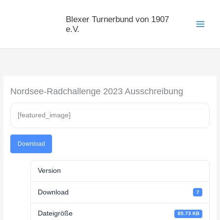
Zum
Inhalt
Blexer Turnerbund von 1907
springen
e.V.
Nordsee-Radchallenge 2023 Ausschreibung
[featured_image]
Download
Version
Download
7
Dateigröße
85.73 KB