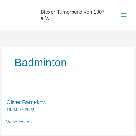
Zum
Inhalt
Blexer Turnerbund von 1907
springen
e.V.
Badminton
Oliver Barnekow
19. März 2022
Oliver
Weiterlesen »
Barnekow