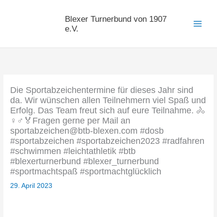
Zum
Inhalt
Blexer Turnerbund von 1907
springen
e.V.
Die Sportabzeichentermine für dieses Jahr sind
da. Wir wünschen allen Teilnehmern viel Spaß und
Erfolg. Das Team freut sich auf eure Teilnahme. 🚴
‍♀️‍♂️🏅Fragen gerne per Mail an
sportabzeichen@btb-blexen.com #dosb
#sportabzeichen #sportabzeichen2023 #radfahren
#schwimmen #leichtathletik #btb
#blexerturnerbund #blexer_turnerbund
#sportmachtspaß #sportmachtglücklich
29. April 2023